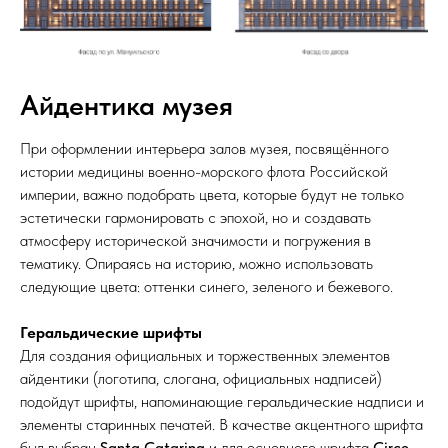
Айдентика музея
При оформлении интерьера залов музея, посвящённого
истории медицины военно-морского флота Российской
империи, важно подобрать цвета, которые будут не только
эстетически гармонировать с эпохой, но и создавать
атмосферу исторической значимости и погружения в
тематику. Опираясь на историю, можно использовать
следующие цвета: оттенки синего, зеленого и бежевого.
Геральдические шрифты
Для создания официальных и торжественных элементов
айдентики (логотипа, слогана, официальных надписей)
подойдут шрифты, напоминающие геральдические надписи и
элементы старинных печатей. В качестве акцентного шрифта
был выбран
Santa Catarina
и для основного шрифта
Circe
.